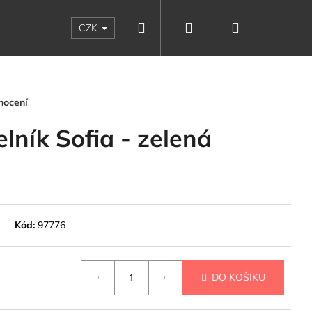
Hledat
Přihlášení
Nákupní
CZK
košík
nocení
lník Sofia - zelená
Kód:
97776
Následující
DO KOŠÍKU