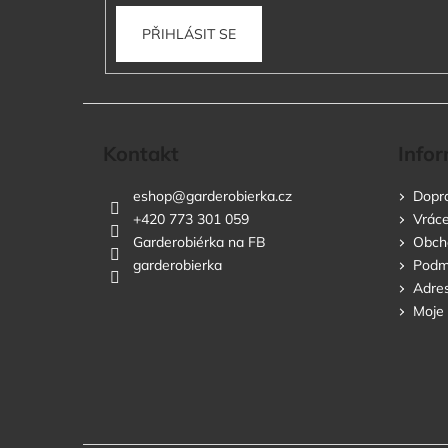
PŘIHLÁSIT SE
Kontakt
Infor
eshop
@
garderobierka.cz
Dopra
+420 773 301 059
Vráce
Garderobiérka na FB
Obch
garderobierka
Podmí
Adres
Moje