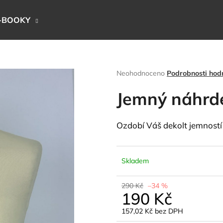
-BOOKY
Co potřebujete najít?
Průměrné
Neohodnoceno
Podrobnosti hod
hodnocení
produktu
Jemný náhrde
HLEDAT
je
0,0
z
Ozdobí Váš dekolt jemností
5
Doporučujeme
hvězdiček.
Skladem
290 Kč
–34 %
190 Kč
157,02 Kč bez DPH
Měrná