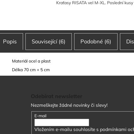
Kraťasy RISATA vel M-XL. Poslední kusy
Popis
Související (6)
Podobné (6)
Di
Materiál ocel a plast
Délka 70 cm + 5 cm
Z
á
Odebírat newsletter
p
Nezmeškejte žádné novinky či slevy!
a
t
E-mail
í
Vložením e-mailu souhlasíte s
podmínkami och