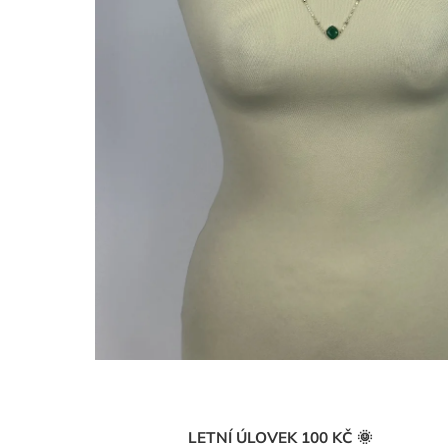
KALHOTY BARREL P/Z - ČERNÁ
950 Kč
LETNÍ ÚLOVEK 100 KČ 🌞