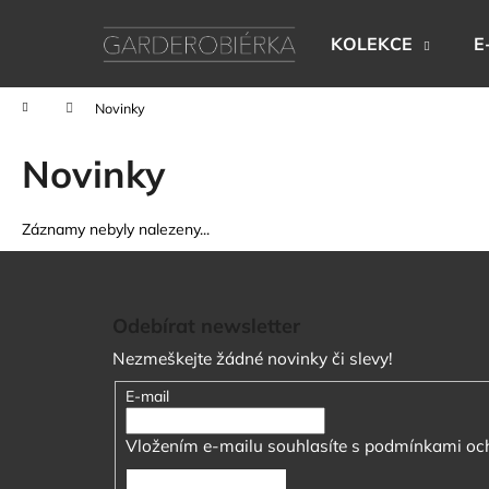
K
Přejít
na
o
KOLEKCE
E
obsah
Zpět
Zpět
š
do
do
í
Domů
Novinky
k
obchodu
obchodu
Novinky
Záznamy nebyly nalezeny...
Z
á
Odebírat newsletter
p
Nezmeškejte žádné novinky či slevy!
a
t
E-mail
í
Vložením e-mailu souhlasíte s
podmínkami och