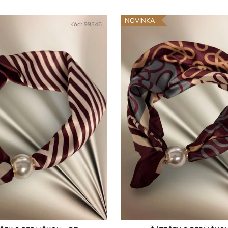
TOP - 2 (ČERNÁ)
ŠÁTEČEK S PER
850 Kč
140 Kč
NOVINKA
Kód:
99346