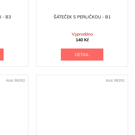
 - B3
ŠÁTEČEK S PERLIČKOU - B1
Vyprodáno
140 Kč
DETAIL
Kód:
99292
Kód:
99291