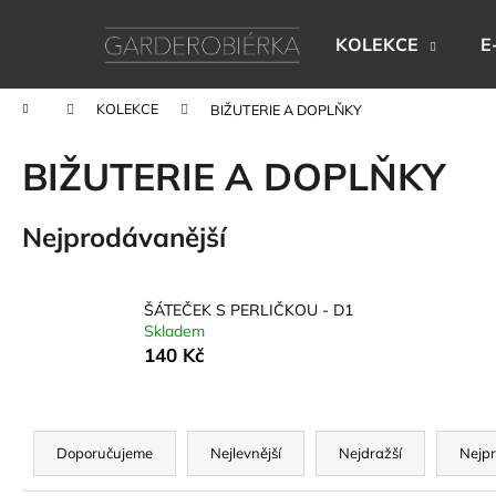
K
Přejít
na
o
KOLEKCE
E
obsah
Zpět
Zpět
š
do
do
í
Domů
KOLEKCE
BIŽUTERIE A DOPLŇKY
k
obchodu
obchodu
BIŽUTERIE A DOPLŇKY
Nejprodávanější
ŠÁTEČEK S PERLIČKOU - D1
Skladem
140 Kč
Ř
a
Doporučujeme
Nejlevnější
Nejdražší
Nejpr
z