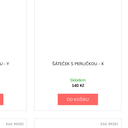
U - Y
ŠÁTEČEK S PERLIČKOU - X
Skladem
140 Kč
DO KOŠÍKU
Kód:
99282
Kód:
99281