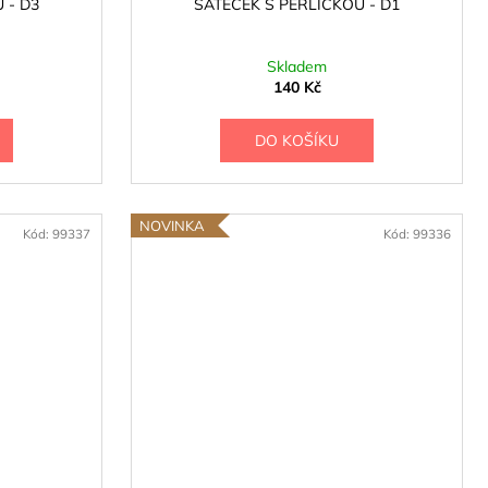
 - D3
ŠÁTEČEK S PERLIČKOU - D1
Skladem
140 Kč
DO KOŠÍKU
NOVINKA
Kód:
99337
Kód:
99336