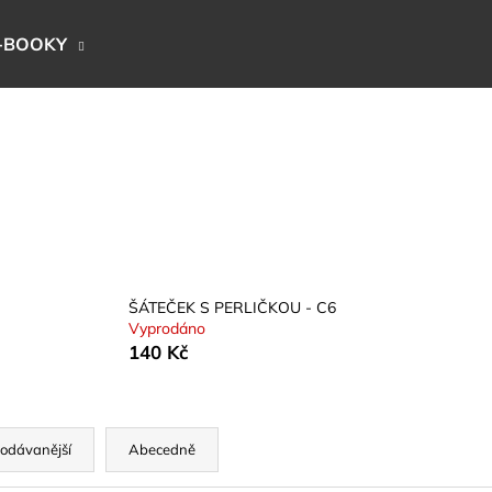
-BOOKY
Co potřebujete najít?
HLEDAT
Doporučujeme
ŠÁTEČEK S PERLIČKOU - C6
Vyprodáno
140 Kč
odávanější
Abecedně