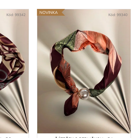
LIČKOU - D8
NOVINKA
Kód:
99342
Kód:
99340