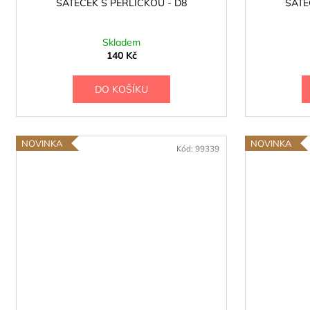
ŠÁTEČEK S PERLIČKOU - D8
ŠÁTE
Skladem
140 Kč
DO KOŠÍKU
NOVINKA
NOVINKA
Kód:
99339