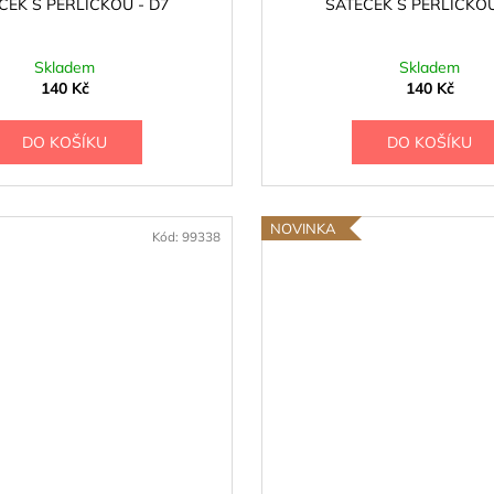
ČEK S PERLIČKOU - D7
ŠÁTEČEK S PERLIČKOU
Skladem
Skladem
140 Kč
140 Kč
DO KOŠÍKU
DO KOŠÍKU
NOVINKA
Kód:
99338