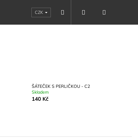
Hledat
Přihlášení
Nákupní
CZK
košík
ŠÁTEČEK S PERLIČKOU - C2
Skladem
140 Kč
Následující