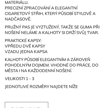
č
MATERIÁLU.
u
PRECIZNÍ ZPRACOVÁNÍ A ELEGANTNÍ
j
CIGARETOVÝ STŘIH, KTERÝ PŮSOBÍ STYLOVĚ A
e
NADČASOVĚ.
m
e
PRUŽNÝ PAS JE VYZTUŽENÝ, TAKŽE SE GUMA PŘI
NOŠENÍ NELÁME A KALHOTY SI DRŽÍ SVŮJ TVAR.
PRAKTICKÉ KAPSY:
BASIC
TOP
VPŘEDU DVĚ KAPSY
LODIČKA
VZADU JEDNA KAPSA
-
ŽLUTÁ
KALHOTY PŮSOBÍ ELEGANTNÍM A ZÁROVEŇ
350
POHODLNÝM DOJMEM. VHODNÉ DO PRÁCE, DO
Kč
MĚSTA I NA KAŽDODENNÍ NOŠENÍ.
VELIKOSTI 1 - 3
JEDNOTLIVÉ ROZMĚRY NAJDETE NÍŽE