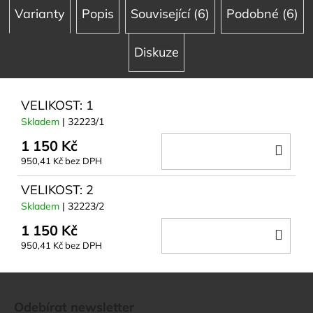
Varianty
Popis
Související (6)
Podobné (6)
Diskuze
VELIKOST: 1
Skladem
| 32223/1
1 150 Kč
DO
950,41 Kč bez DPH
KOŠ
VELIKOST: 2
Skladem
| 32223/2
1 150 Kč
DO
950,41 Kč bez DPH
KOŠ
Z
á
Odebírat newsletter