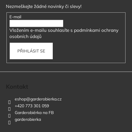
p
Nezmeškejte žádné novinky či slevy!
a
t
E-mail
í
Vložením e-mailu souhlasíte s
podmínkami ochrany
osobních údajů
PŘIHLÁSIT SE
Kontakt
eshop
@
garderobierka.cz
+420 773 301 059
Garderobiérka na FB
garderobierka