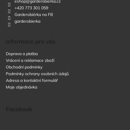
eshop
@
garderobierka.cz
a
+420 773 301 059
j
Garderobiérka na FB
í
garderobierka
t
?
Informace pro vás
Doprava a platba
Vrácení a reklamace zboží
Obchodní podmínky
HLEDAT
Podmínky ochrany osobních údajů
Adresa a kontaktní formulář
Moje objednávka
D
o
p
Facebook
o
r
u