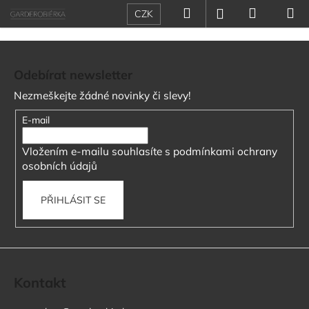
K
Přejít
Hledat
Nákupn
M
Přihlášení
CZK
na
o
obsah
Zpět
Zpět
košík
š
Z
í
á
C
Odebírat newsletter
k
p
o
Nezmeškejte žádné novinky či slevy!
a
p
t
E-mail
o
í
t
Vložením e-mailu souhlasíte s
podmínkami ochrany
ř
osobních údajů
e
b
PŘIHLÁSIT SE
u
j
e
t
Kontakt
e
n