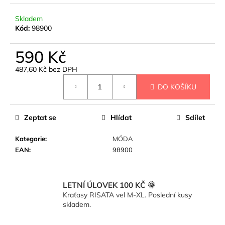
č
u
Skladem
j
Kód:
98900
e
m
590 Kč
e
487,60 Kč bez DPH
Měrná
ŠÁTEČEK
DO KOŠÍKU
cena:
S
PERLIČKOU
-
Zeptat se
Hlídat
Sdílet
D8
140
Kategorie
:
MÓDA
Kč
EAN
:
98900
LETNÍ ÚLOVEK 100 KČ 🌞
Kraťasy RISATA vel M-XL. Poslední kusy
skladem.