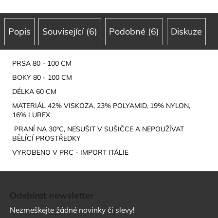
Popis
Související (6)
Podobné (6)
Diskuze
PRSA 80 - 100 CM
BOKY 80 - 100 CM
DÉLKA 60 CM
MATERIÁL 42% VISKOZA, 23% POLYAMID, 19% NYLON,
16% LUREX
PRANÍ NA 30°C, NESUŠIT V SUŠIČCE A NEPOUŽÍVAT
BĚLÍCÍ PROSTŘEDKY
VYROBENO V PRC - IMPORT ITÁLIE
Z
á
Odebírat newsletter
p
Nezmeškejte žádné novinky či slevy!
a