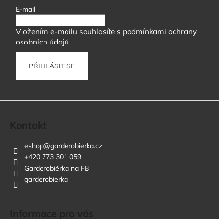
t
E-mail
í
Vložením e-mailu souhlasíte s
podmínkami ochrany
osobních údajů
PŘIHLÁSIT SE
Kontakt
eshop
@
garderobierka.cz
+420 773 301 059
Garderobiérka na FB
garderobierka
Informace pro vás