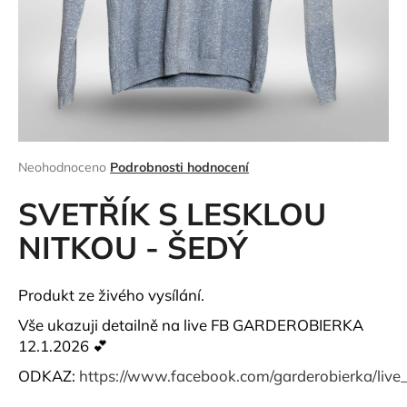
a
j
í
t
?
Průměrné
Neohodnoceno
Podrobnosti hodnocení
hodnocení
produktu
SVETŘÍK S LESKLOU
HLEDAT
je
0,0
NITKOU - ŠEDÝ
z
5
hvězdiček.
D
Produkt ze živého vysílání.
o
Vše ukazuji detailně na live FB GARDEROBIERKA
p
12.1.2026 💕
o
r
ODKAZ:
https://www.facebook.com/garderobierka/live
u