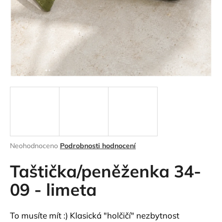
a
j
í
t
?
HLEDAT
Průměrné
Neohodnoceno
Podrobnosti hodnocení
hodnocení
D
produktu
Taštička/peněženka 34-
o
je
p
0,0
09 - limeta
o
z
r
5
hvězdiček.
u
To musíte mít :) Klasická "holčičí" nezbytnost