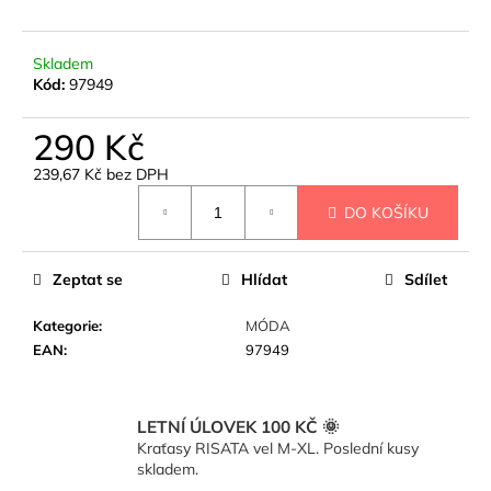
č
u
j
Skladem
e
Kód:
97949
m
e
290 Kč
239,67 Kč bez DPH
BASIC
Měrná
TOP
DO KOŠÍKU
cena:
LODIČKA
-
ČERNÁ
Zeptat se
Hlídat
Sdílet
350
Kč
Kategorie
:
MÓDA
EAN
:
97949
LETNÍ ÚLOVEK 100 KČ 🌞
Kraťasy RISATA vel M-XL. Poslední kusy
skladem.