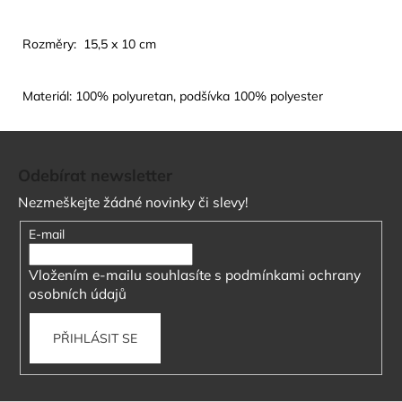
Rozměry: 15,5 x 10 cm
Materiál: 100% polyuretan, podšívka 100% polyester
Z
á
Odebírat newsletter
p
Nezmeškejte žádné novinky či slevy!
a
t
E-mail
í
Vložením e-mailu souhlasíte s
podmínkami ochrany
osobních údajů
PŘIHLÁSIT SE