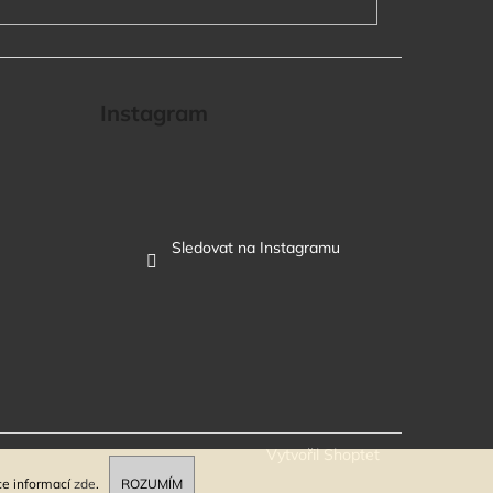
Instagram
Sledovat na Instagramu
Vytvořil Shoptet
ce informací
zde
.
ROZUMÍM