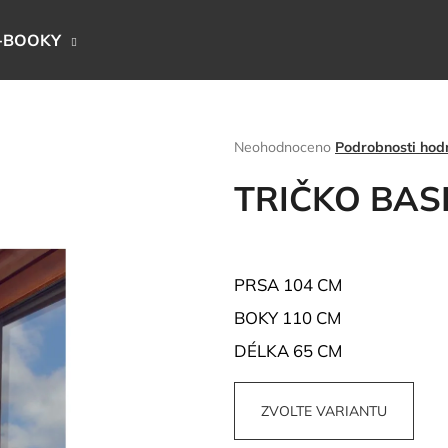
-BOOKY
Co potřebujete najít?
Průměrné
Neohodnoceno
Podrobnosti hod
hodnocení
produktu
TRIČKO BAS
HLEDAT
je
0,0
z
5
Doporučujeme
hvězdiček.
PRSA 104 CM
BOKY 110 CM
DÉLKA 65 CM
ZVOLTE VARIANTU