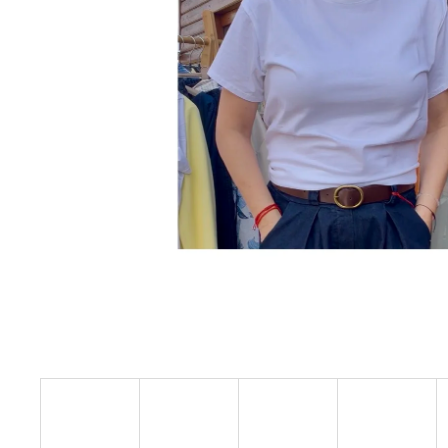
ŠÁTEČEK S PERLIČKOU - N
140 Kč