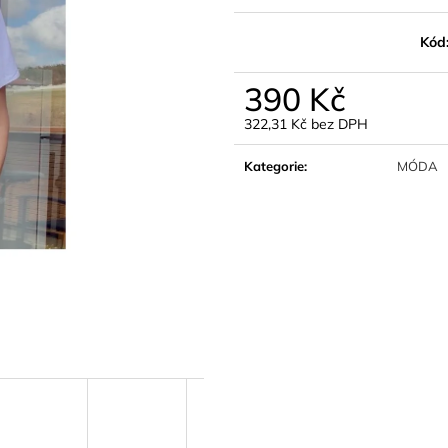
10 LETNÍCH DRINKŮ S KOLAGENEM |
KALHOTY BARRE
E-BOOK PDF
950 Kč
Kód
149 Kč
390 Kč
322,31 Kč bez DPH
Měrná
cena:
Kategorie
:
MÓDA