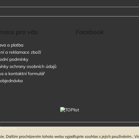
mace pro vás
Facebook
va a platba
ní a reklamace zboží
odní podmínky
nky ochrany osobních údajů
a a kontaktní formulář
 objednávka
yhrazena.
ie. Dalším procházením tohoto webu vyjadřujete souhlas s jejich používáním.. Ví