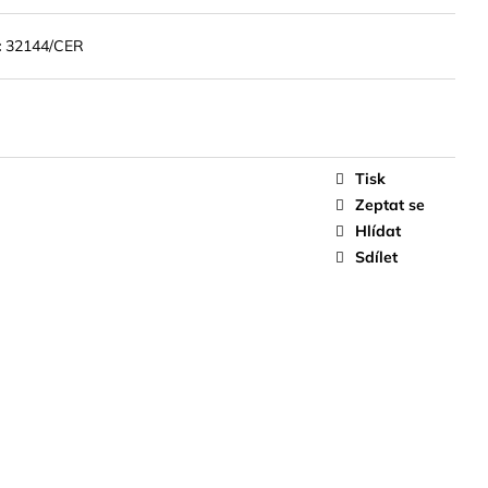
L P/Z - BÉŽOVÁ
:
32144/CER
Tisk
Zeptat se
Hlídat
Sdílet