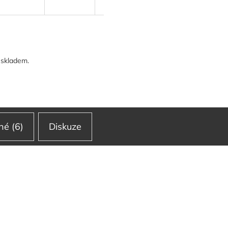
 skladem.
é (6)
Diskuze