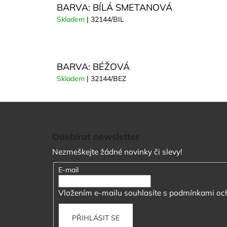
BARVA: BÍLÁ SMETANOVÁ
Skladem
| 32144/BIL
BARVA: BÉŽOVÁ
Skladem
| 32144/BEZ
Z
á
Odebírat newsletter
p
Nezmeškejte žádné novinky či slevy!
a
t
E-mail
í
Vložením e-mailu souhlasíte s
podmínkami och
PŘIHLÁSIT SE