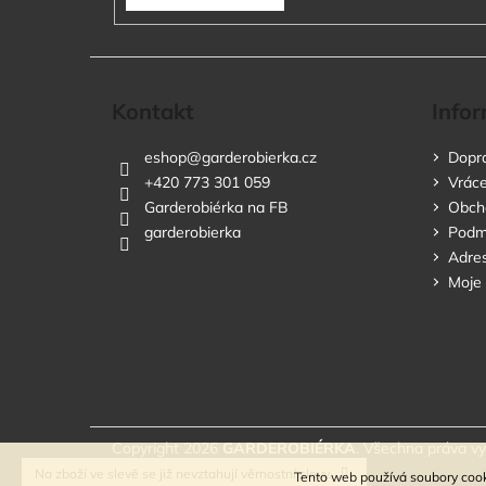
Kontakt
Infor
eshop
@
garderobierka.cz
Dopra
+420 773 301 059
Vráce
Garderobiérka na FB
Obch
garderobierka
Podmí
Adres
Moje
Copyright 2026
GARDEROBIÉRKA
. Všechna práva v
Na zboží ve slevě se již nevztahují věrnostní slevy.
Tento web používá soubory cook