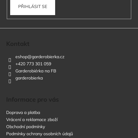
a
PŘIHLÁSIT SE
j
í
t
?
Kontakt
eshop
@
garderobierka.cz
+420 773 301 059
Garderobiérka na FB
HLEDAT
garderobierka
D
Informace pro vás
o
p
Doprava a platba
o
Vrácení a reklamace zboží
r
Obchodní podmínky
u
Podmínky ochrany osobních údajů