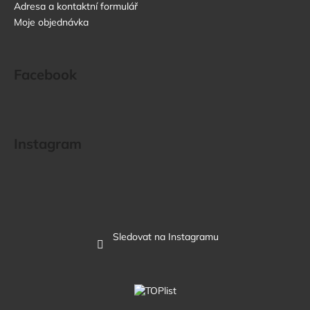
č
Adresa a kontaktní formulář
u
Moje objednávka
j
e
m
Facebook
e
TOP
MIA
Instagram
-
RŮŽOVÁ
350
Kč
Sledovat na Instagramu