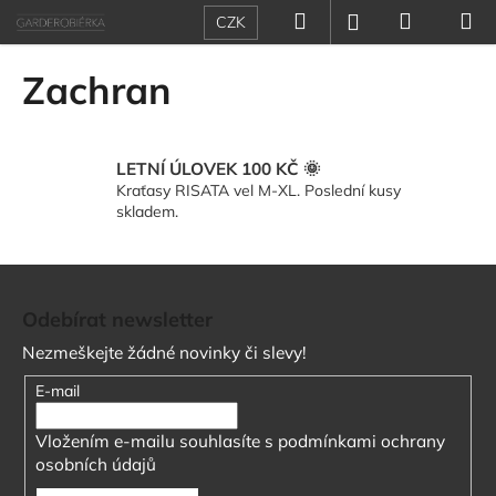
K
Přejít
Hledat
Nákupn
M
Přihlášení
CZK
na
o
obsah
Zpět
Zpět
košík
š
Zachran
í
C
k
o
LETNÍ ÚLOVEK 100 KČ 🌞
p
Kraťasy RISATA vel M-XL. Poslední kusy
o
skladem.
t
ř
Z
e
á
Odebírat newsletter
b
p
u
Nezmeškejte žádné novinky či slevy!
a
j
t
E-mail
e
í
t
Vložením e-mailu souhlasíte s
podmínkami ochrany
e
osobních údajů
n