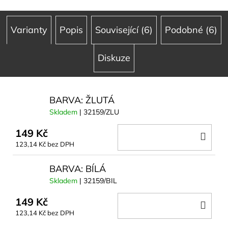
Varianty
Popis
Související (6)
Podobné (6)
Diskuze
BARVA: ŽLUTÁ
Skladem
| 32159/ZLU
149 Kč
DO
123,14 Kč bez DPH
KOŠ
BARVA: BÍLÁ
Skladem
| 32159/BIL
149 Kč
DO
123,14 Kč bez DPH
KOŠ