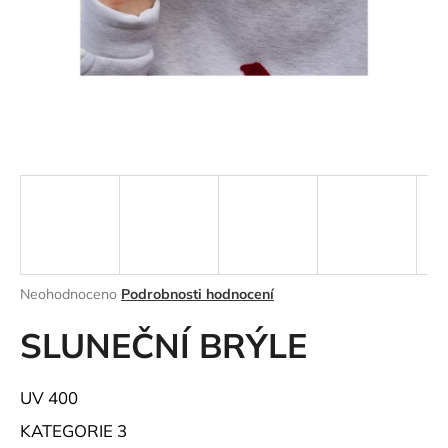
a
j
í
t
?
HLEDAT
Průměrné
Neohodnoceno
Podrobnosti hodnocení
hodnocení
D
produktu
SLUNEČNÍ BRÝLE
o
je
p
0,0
o
z
UV 400
r
5
hvězdiček.
u
KATEGORIE 3