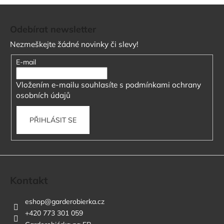
Z
á
Odebírat newsletter
p
Nezmeškejte žádné novinky či slevy!
a
t
E-mail
í
Vložením e-mailu souhlasíte s
podmínkami ochrany
osobních údajů
PŘIHLÁSIT SE
Kontakt
eshop
@
garderobierka.cz
+420 773 301 059