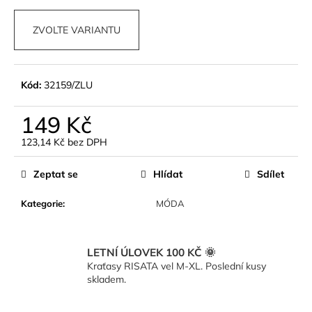
č
u
ZVOLTE VARIANTU
j
e
m
e
Kód:
32159/ZLU
149 Kč
TOP
-
123,14 Kč bez DPH
1
(BÉŽOVÁ)
Měrná
cena:
890
Zeptat se
Hlídat
Sdílet
Kč
Kategorie
:
MÓDA
LETNÍ ÚLOVEK 100 KČ 🌞
Kraťasy RISATA vel M-XL. Poslední kusy
skladem.