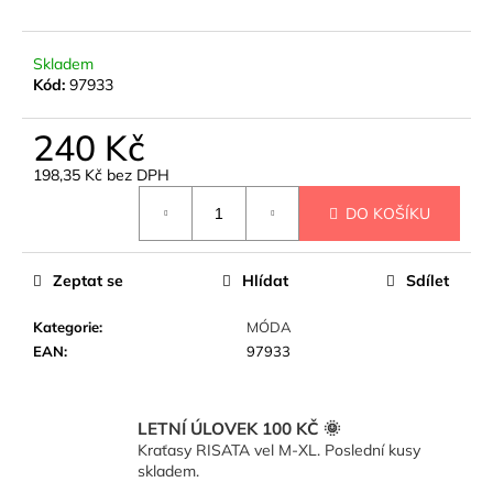
č
u
j
Skladem
e
Kód:
97933
m
e
240 Kč
198,35 Kč bez DPH
KALHOTY
Měrná
BARREL
DO KOŠÍKU
cena:
P/Z
-
ČERNÁ
Zeptat se
Hlídat
Sdílet
950
Kč
Kategorie
:
MÓDA
EAN
:
97933
LETNÍ ÚLOVEK 100 KČ 🌞
Kraťasy RISATA vel M-XL. Poslední kusy
skladem.