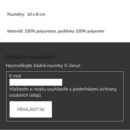
Rozměry: 10 x 8 cm
Materiál: 100% polyuretan, podšívka 100% polyester
Z
á
Odebírat newsletter
p
Nezmeškejte žádné novinky či slevy!
a
t
E-mail
í
Vložením e-mailu souhlasíte s
podmínkami ochrany
osobních údajů
PŘIHLÁSIT SE