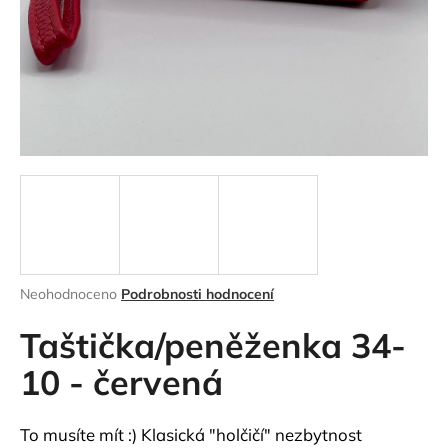
a
j
í
t
?
HLEDAT
Průměrné
Neohodnoceno
Podrobnosti hodnocení
hodnocení
D
produktu
Taštička/peněženka 34-
o
je
p
0,0
10 - červená
o
z
r
5
hvězdiček.
u
To musíte mít :) Klasická "holčičí" nezbytnost