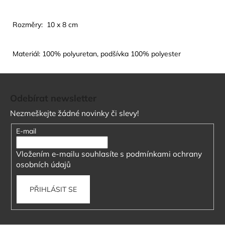
Rozměry: 10 x 8 cm
Materiál: 100% polyuretan, podšívka 100% polyester
Z
á
Odebírat newsletter
p
Nezmeškejte žádné novinky či slevy!
a
t
E-mail
í
Vložením e-mailu souhlasíte s
podmínkami ochrany
osobních údajů
PŘIHLÁSIT SE