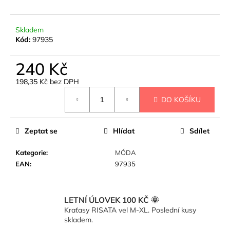
č
u
j
Skladem
e
Kód:
97935
m
e
240 Kč
198,35 Kč bez DPH
MACRAME
Měrná
KABELKA
DO KOŠÍKU
cena:
-
BÉŽOVÁ
290
Zeptat se
Hlídat
Sdílet
Kč
Kategorie
:
MÓDA
EAN
:
97935
LETNÍ ÚLOVEK 100 KČ 🌞
Kraťasy RISATA vel M-XL. Poslední kusy
skladem.