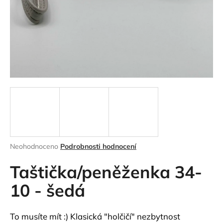
a
j
í
t
?
HLEDAT
Průměrné
Neohodnoceno
Podrobnosti hodnocení
hodnocení
D
produktu
Taštička/peněženka 34-
o
je
p
0,0
10 - šedá
o
z
r
5
hvězdiček.
u
To musíte mít :) Klasická "holčičí" nezbytnost