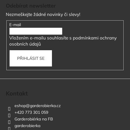
á
Odebírat newsletter
p
Nezmeškejte žádné novinky či slevy!
a
t
E-mail
í
Vložením e-mailu souhlasíte s
podmínkami ochrany
osobních údajů
PŘIHLÁSIT SE
Kontakt
eshop
@
garderobierka.cz
+420 773 301 059
Garderobiérka na FB
garderobierka