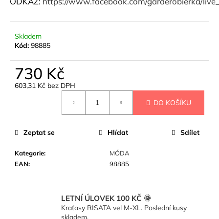
č
ODKAZ:
https://www.facebook.com/garderobierka/live
u
j
e
Skladem
m
Kód:
98885
e
730 Kč
TOP
603,31 Kč bez DPH
MALVA
Měrná
-
DO KOŠÍKU
cena:
KRÁLOVSKÁ
MODRÁ
290
Zeptat se
Hlídat
Sdílet
Kč
Kategorie
:
MÓDA
EAN
:
98885
LETNÍ ÚLOVEK 100 KČ 🌞
Kraťasy RISATA vel M-XL. Poslední kusy
skladem.