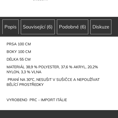
Popis
Související (6)
Podobné (6)
Diskuze
PRSA 100 CM
BOKY 100 CM
DÉLKA 55 CM
MATERIÁL 38,9 % POLYESTER, 37,6 % AKRYL, 20,2%
NYLON, 3,3 % VLNA
PRANÍ NA 30°C, NESUŠIT V SUŠIČCE A NEPOUŽÍVAT
BĚLÍCÍ PROSTŘEDKY
VYROBENO PRC - IMPORT ITÁLIE
Z