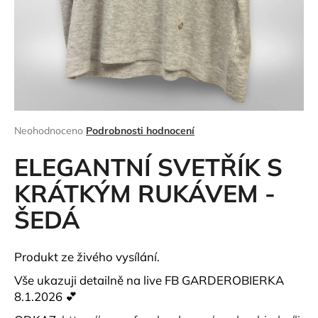
a
j
í
t
?
Průměrné
Neohodnoceno
Podrobnosti hodnocení
hodnocení
produktu
ELEGANTNÍ SVETŘÍK S
HLEDAT
je
0,0
KRÁTKÝM RUKÁVEM -
z
ŠEDÁ
5
hvězdiček.
D
o
p
Produkt ze živého vysílání.
o
Vše ukazuji detailně na live FB GARDEROBIERKA
r
8.1.2026 💕
u